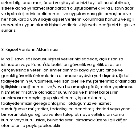
sizleri bilgilendirmek, öneri ve şikayetlerinizi kayıt altına alabilmek,
sizlere daha iyi hizmet standartları oluşturabilmek, Mira Dizayn ticari
ve iş stratejilerinin belirlenmesi ve uygulanması gibi amaçlarla ve
her halükarda 6698 sayılı Kişisel Verilerin Korunması Kanunu ve ilgili
mevzuata uygun olarak kişisel verilerinizi işleyebileceğimizi bilginize
sunarız.
3. Kişisel Verilerin Aktarılması
Mira Dizayn, söz konusu kişisel verilerinizi sadece; açık rızanıza
istinaden veya Kanun'da belirtilen güvenlik ve gizlilik esasları
çerçevesinde yeterli önlemler alınmak kaydıyla yurt içinde ve
gerekli güvenlik önlemlerinin alınması kaydıyla yurt dışında, Şirket
faaliyetlerinin yürütülmesi, veri sahipleri ile müşterilerimiz arasındaki
iş ilişkisinin sağlanması ve/veya bu amaçla görüşmeler yapılması,
hizmetler, fırsat ve olanaklar sunulması ve hizmet kalitesinin
artırılması amacıyla; grup şirketlerimiz, iş ortaklarımız,
faaliyetlerimizin gereği anlaşmalı olduğumuz ve hizmet
sunduğumuz müşteriler, tedarikçiler, denetim şirketleri veya yasal
bir zorunluluk gereği bu verileri talep etmeye yetkili olan kamu
kurum veya kuruluşları, bunlarla sınırlı olmamak üzere ilgili diğer
otoriteler ile paylaşabilecektir.