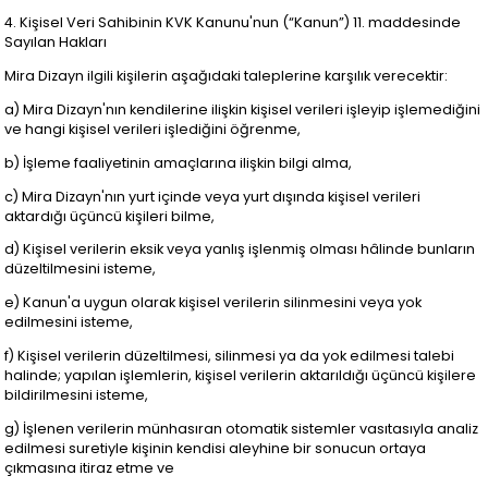
4. Kişisel Veri Sahibinin KVK Kanunu'nun (“Kanun”) 11. maddesinde
Sayılan Hakları
Mira Dizayn ilgili kişilerin aşağıdaki taleplerine karşılık verecektir:
a) Mira Dizayn'nın kendilerine ilişkin kişisel verileri işleyip işlemediğini
ve hangi kişisel verileri işlediğini öğrenme,
b) İşleme faaliyetinin amaçlarına ilişkin bilgi alma,
c) Mira Dizayn'nın yurt içinde veya yurt dışında kişisel verileri
aktardığı üçüncü kişileri bilme,
d) Kişisel verilerin eksik veya yanlış işlenmiş olması hâlinde bunların
düzeltilmesini isteme,
e) Kanun'a uygun olarak kişisel verilerin silinmesini veya yok
edilmesini isteme,
f) Kişisel verilerin düzeltilmesi, silinmesi ya da yok edilmesi talebi
halinde; yapılan işlemlerin, kişisel verilerin aktarıldığı üçüncü kişilere
bildirilmesini isteme,
g) İşlenen verilerin münhasıran otomatik sistemler vasıtasıyla analiz
edilmesi suretiyle kişinin kendisi aleyhine bir sonucun ortaya
çıkmasına itiraz etme ve