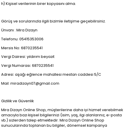
h) Kişisel verilerinin birer kopyasını alma.
Görüş ve sorularınızla ilgili bizimle iletişime geçebilirsiniz.
Ünvanı : Mira Dizayn
Telefonu: 05415353006
Mersis No: 6870235541
Vergi Dairesi: yıldırım beyazıt
Vergi Numarası: 6870235541
Adresi: aşağı eğlence mahallesi mestan caddesi 5/C
Mail:
miradizayn07@gmail.com
Gizlilik ve Güvenlik
Mira Dizayn Online Shop, müşterilerine daha iyi hizmet verebilmek
amacıyla bazı kişisel bilgilerinizi (isim, yaş, ilgi alanlarınız, e-posta
vb.) sizlerden talep etmektedir. Mira Dizayn Online Shop
sunucularında toplanan bu bilgiler, dönemsel kampanya