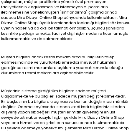
çalışmaları, müşteri profillerine yönelik özel promosyon
faaliyetlerinin kurgulanması ve istenmeyen e-postaların
iletilmemesine yönelik müşteri "sınıflandırma" çalışmalarında
sadece Mira Dizayn Online Shop bünyesinde kullanılmaktadır. Mira
Dizayn Online Shop, üyelik formlarından topladığı bilgileri söz konusu
üyenin haberi ya da aksi bir talimatı olmaksızın, üçüncü şahıslarla
kesinlikle paylaşmamakta, faaliyet dışı hiçbir nedenle ticari amaçla
kullanmamakta ve de satmamaktadır.
Müşteri bilgileri, ancak resmi makamlarca bu bilgilerin talep
edilmesi halinde ve yürürlükteki emredici mevzuat hükümleri
gereğince resmi makamlara açıklama yapmak zorunda olduğu
durumlarda resmi makamlara açıklanabilecektir.
Müşterinin sisteme girdiği tüm bilgilere sadece müşteri
ulaşabilmekte ve bu bilgileri sadece müşteri değiştirebilmektedir.
Bir başkasının bu bilgilere ulaşması ve bunları değiştirmesi mümkün
değildir. Ödeme sayfasında istenen kredi kartı bilgileriniz, siteden
alışveriş yapan siz değerli müşterilerimizin güvenliğini en üst
seviyede tutmak amacıyla hiçbir şekilde Mira Dizayn Online Shop
veya ona hizmet veren şirketlerin sunucularında tutulmamaktadır.
Bu şekilde ödemeye yönelik tüm işlemlerin Mira Dizayn Online Shop