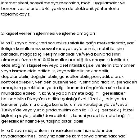
internet sitesi, sosyal medya mecraları, mobil uygulamalar ve
benzeri vasıtalarla sözlü, yazılı ya da elektronik yöntemlerle
toplamaktayız.
2. Kişisel verilerin işlenmesi ve işleme amaçları
Mira Dizayn olarak, veri sorumlusu sıfatı ile çağrı merkezlerimiz, yazılı
iletişim kanallarımız, sosyal medya sayfalarımız, mobil iletişim
kanalları, mağaza içi iletişim kanalları ve/veya bunlarla sınırlı
olmamak üzere her türlü kanallar aracılığı ile; onayınız dahilinde
elde ettiğimiz kişisel ve/veya özel nitelikli kişisel verileriniz tamamen
veya kısmen elde edilebilir, kaydedilebilir, saklanabilir,
depolanabilir, değiştirilebilir, güncellenebilir, periyodik olarak
kontrol edilebilir, yeniden düzenlenebilir, sınıflandırılabilir, işlendikleri
amaç için gerekli olan ya da ilgili kanunda öngörülen süre kadar
muhafaza edilebilir, kanuni ya da hizmete bağlı fiili gereklilikler
halinde Mira Dizayn'nın birlikte çalıştığı özel-tüzel kişilerle ya da
kanunen yükümlü olduğu kamu kurum ve kuruluşlarıyla ve/veya
Türkiye'de veya yurt dışında mukim olan ilgili 3. kişi gerçek kişi/tüzel
kişilerle paylaşılabilir/devredilebilir, kanuni ya da hizmete bağlı fiili
gereklilikler halinde yurtdışına aktarılabilir.
Mira Dizayn müşterilerinin markalarımızın hizmetlerinden
faydalanabilmesi, onayınız halinde kampanyalarımız hakkında