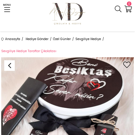
0
MENU
Anasayfa
Hediye Gönder
Özel Günler
Sevgiliye Hediye
Sevgiliye Hediye Taraftar Çikolatası