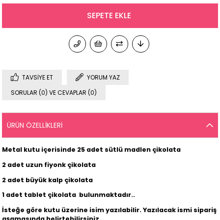
TAVSIYE ET
YORUM YAZ
SORULAR (0) VE CEVAPLAR (0)
ÜRÜN ÖZELLIKLERI
Metal kutu içerisinde 25 adet sütlü madlen çikolata
2 adet uzun fiyonk çikolata
2 adet büyük kalp çikolata
1 adet tablet çikolata
bulunmaktadır..
İsteğe göre kutu üzerine isim yazılabilir. Yazılacak ismi sipariş
aşamasında belirtebilirsiniz..